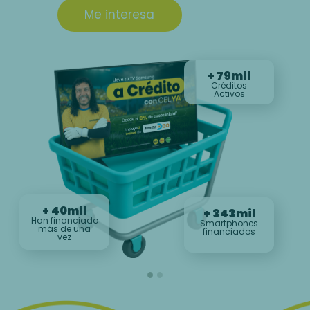
Me interesa
+
80
mil
Créditos
Activos
+
40
mil
+
350
mil
Han financiado
Smartphones
más de una
financiados
vez