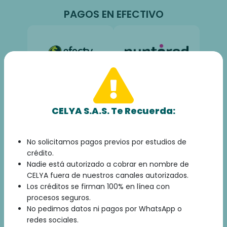
PAGOS EN EFECTIVO
Convenio:
112679
Convenio:
1438803
Referencia Pago:
Referencia Pago:
Número de cédula
Número de cédula
CELYA S.A.S. Te Recuerda:
PAGOS EN LÍNEA
No solicitamos pagos previos por estudios de
crédito.
Nadie está autorizado a cobrar en nombre de
CELYA fuera de nuestros canales autorizados.
Los créditos se firman 100% en línea con
Montos mayores o
procesos seguros.
superiores a $30.000
No pedimos datos ni pagos por WhatsApp o
Convenio:
CELYA
S.A.S
redes sociales.
Convenio:
CELYA
Referencia Pago: