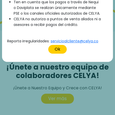
S.A.S
Ten en cuenta que los pagos a través de Nequi
Número de cédula
Referencia Pago:
o Daviplata se realizan únicamente mediante
Número de cédula
Paga Aquí
PSE o los canales oficiales autorizados de CELYA.
Paga Aquí
CELYA no autoriza a puntos de venta aliados ni a
asesores a recibir pagos del crédito.
Reporta irregularidades:
servicioalcliente@celya.co
Ok
¡Únete a nuestro equipo de
colaboradores CELYA!
¡Únete a Nuestro Equipo y Crece con CELYA!
Ver más